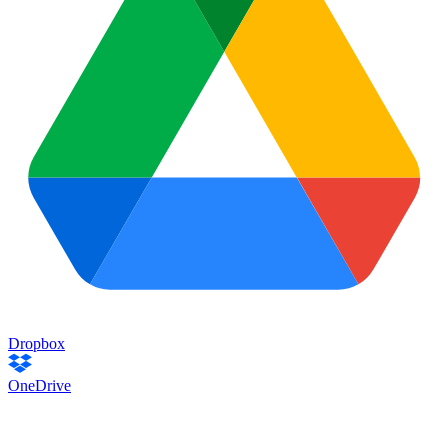
Dropbox
OneDrive